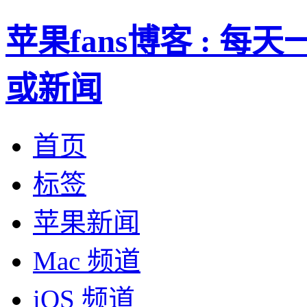
苹果fans博客 : 
或新闻
首页
标签
苹果新闻
Mac 频道
iOS 频道