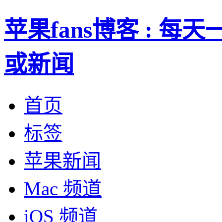
苹果fans博客 : 
或新闻
首页
标签
苹果新闻
Mac 频道
iOS 频道