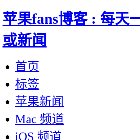
苹果fans博客 : 
或新闻
首页
标签
苹果新闻
Mac 频道
iOS 频道