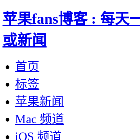
苹果fans博客 : 
或新闻
首页
标签
苹果新闻
Mac 频道
iOS 频道