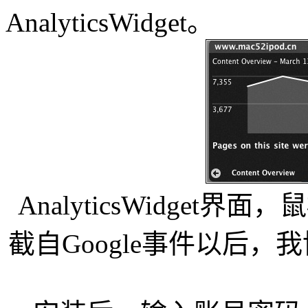
AnalyticsWidget。
AnalyticsWidge
截自Google事件以后