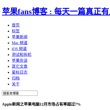
苹果fans博客 : 每天一篇真
首页
标签
苹果新闻
Mac 频道
iOS 频道
测试和拆机
苹果杂谈
其它文章
星标日志
归档
关于
Apple新闻之苹果电脑12月市场占有率超过7%