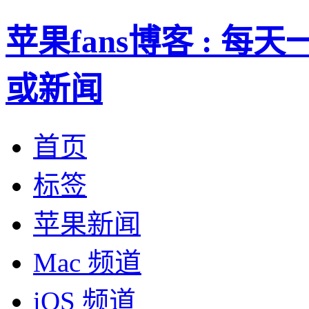
苹果fans博客 : 
或新闻
首页
标签
苹果新闻
Mac 频道
iOS 频道