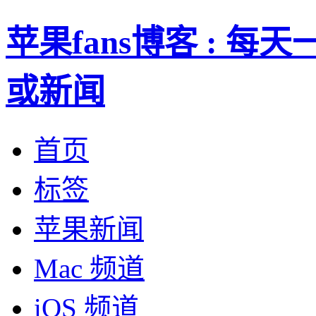
苹果fans博客 : 
或新闻
首页
标签
苹果新闻
Mac 频道
iOS 频道