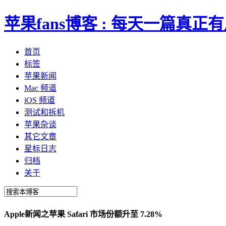
苹果fans博客 : 每天一篇真
首页
标签
苹果新闻
Mac 频道
iOS 频道
测试和拆机
苹果杂谈
其它文章
星标日志
归档
关于
Apple新闻之苹果 Safari 市场份额升至 7.28%