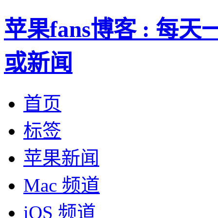
苹果fans博客 : 
或新闻
首页
标签
苹果新闻
Mac 频道
iOS 频道