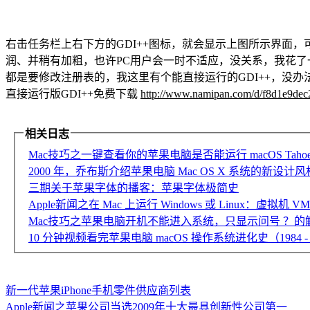
右击任务栏上右下方的GDI++图标，就会显示上图所示界面，可
润、并稍有加粗，也许PC用户会一时不适应，没关系，我花了一
都是要修改注册表的，我这里有个能直接运行的GDI++，没办法
直接运行版GDI++免费下载
http://www.namipan.com/d/f8d1e9de
相关日志
Mac技巧之一键查看你的苹果电脑是否能运行 macOS Taho
2000 年，乔布斯介绍苹果电脑 Mac OS X 系统的新设计风格
三期关于苹果字体的播客：苹果字体极简史
Apple新闻之在 Mac 上运行 Windows 或 Linux：虚拟机 VMw
Mac技巧之苹果电脑开机不能进入系统，只显示问号 ？的
10 分钟视频看完苹果电脑 macOS 操作系统进化史（1984 - 
新一代苹果iPhone手机零件供应商列表
Apple新闻之苹果公司当选2009年十大最具创新性公司第一