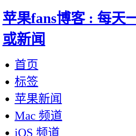
苹果fans博客 : 
或新闻
首页
标签
苹果新闻
Mac 频道
iOS 频道