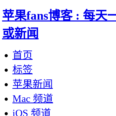
苹果fans博客 : 
或新闻
首页
标签
苹果新闻
Mac 频道
iOS 频道